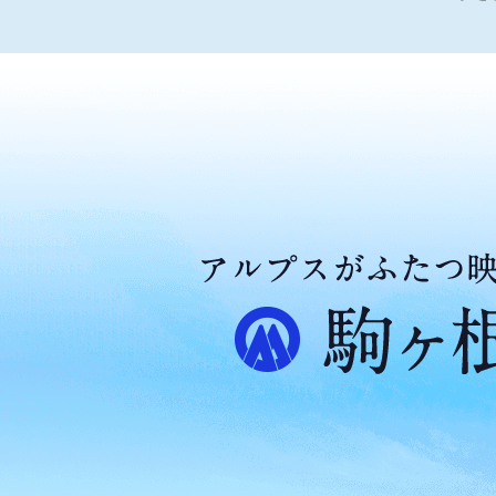
ア
ル
プ
ス
が
ふ