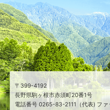
た
つ
映
え
る
ま
ち
駒
〒399-4192
ヶ
長野県駒ヶ根市赤須町20番1号
根
電話番号 0265-83-2111（代表) ファ
市