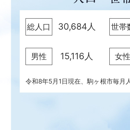
年8月分）
2026年07月28日
お知らせ
30,684人
総人口
世帯
市報こまがね8月号を発行し
2026年07月28日
お知らせ
15,116人
男性
女
市長コラム「雑記帳」を更新
年8月分）
令和8年5月1日現在
、駒ヶ根市毎月
2026年07月28日
イベント
農地相談会を開催します【8月
日）】