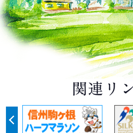
こまタク無料乗車体験キャン
（8月3日〜3月31日）
2026年07月24日
お知らせ
全国瞬時警報システム（Jア
国一斉情報伝達試験実施【8月
2026年07月23日
募集
信州ワーキングホリデーin駒
集します
2026年07月23日
お知らせ