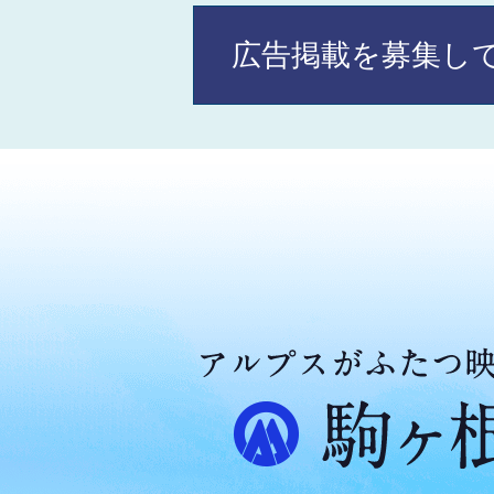
（売家163）
広告掲載を募集し
2026年07月22日
イベント
「駒ヶ根高原 夜の森テラス
込を開始します
ア
ル
プ