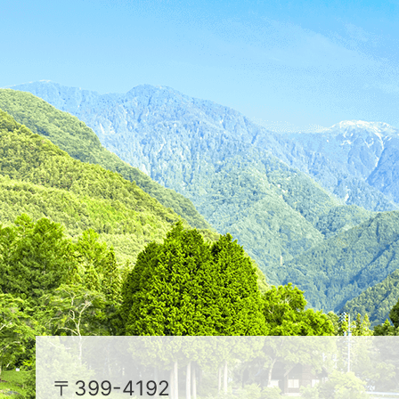
ス
が
ふ
た
つ
映
え
る
ま
ち
駒
〒399-4192
ヶ