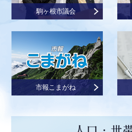
（売家160）
駒ヶ根市議会
2026年07月29日
お知らせ
【まちの健康づくり協力店】
載しました
2026年07月29日
イベント
「ウェーブリングヨガ講座」
市報こまがね
月～12月】
2026年07月28日
お知らせ
「市長が市政を解説」を更新