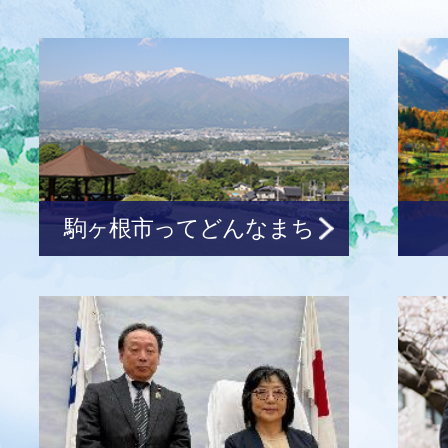
の皆さんを紹介します
2026年07月31日
お知らせ
駒ヶ根市地震総合防災訓練を
30日（日曜日）】
駒ヶ根市ってどんなまち
2026年07月30日
お知らせ
空き家バンクに新しい物件を
（売家167）
2026年07月30日
お知らせ
空き家バンクに新しい物件を