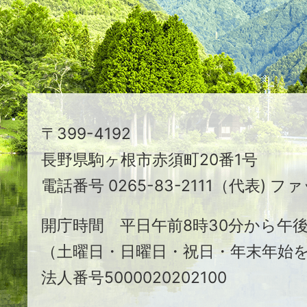
え
る
ま
ち
駒
〒399-4192
ヶ
長野県駒ヶ根市赤須町20番1号
根
電話番号 0265-83-2111（代表) ファ
市
開庁時間 平日午前8時30分から午後
（土曜日・日曜日・祝日・年末年始
法人番号5000020202100