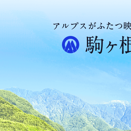
ア
ル
プ
ス
が
ふ
た
つ
映