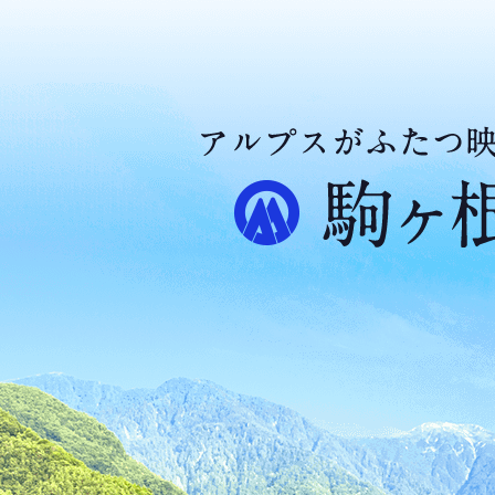
ア
ル
プ
ス
が
ふ
た
つ