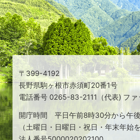
映
え
る
ま
ち
駒
〒399-4192
ヶ
長野県駒ヶ根市赤須町20番1号
根
電話番号 0265-83-2111（代表) ファ
市
開庁時間 平日午前8時30分から午後
（土曜日・日曜日・祝日・年末年始
法人番号5000020202100