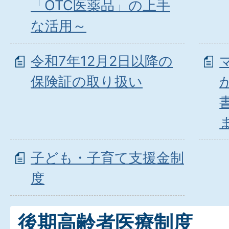
「OTC医薬品」の上手
な活用～
令和7年12月2日以降の
保険証の取り扱い
子ども・子育て支援金制
度
後期高齢者医療制度