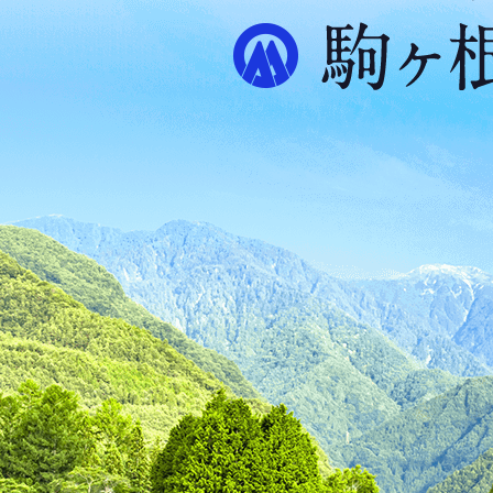
ル
プ
ス
が
ふ
た
つ
映
え
る
ま