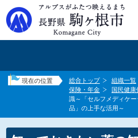
総合トップ
組織一覧
現在の位置
保険・年金
国民健康
識～「セルフメディケー
品」の上手な活用～