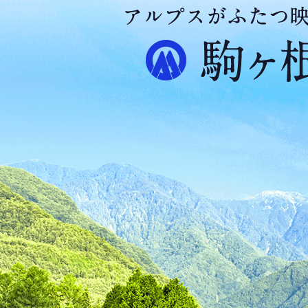
ア
ル
プ
ス
が
ふ
た
つ
映
え
る