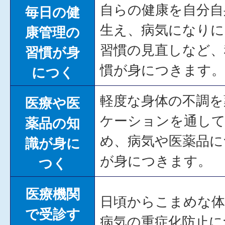
自らの健康を自分自
毎日の健
生え、病気になりに
康管理の
習慣の見直しなど、
習慣が身
慣が身につきます。
につく
軽度な身体の不調を
医療や医
ケーションを通し
薬品の知
め、病気や医薬品に
識が身に
が身につきます。
つく
医療機関
日頃からこまめな体
で受診す
病気の重症化防止に