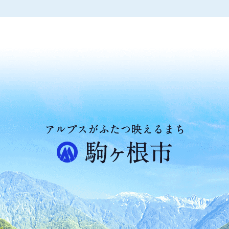
ア
ル
プ
ス
が
ふ
た
つ
映
え
る