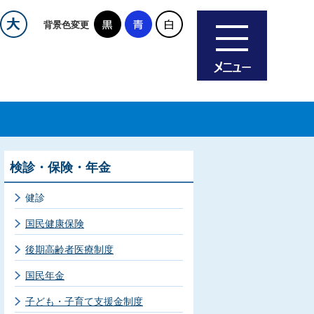
背景色変更
検診・保険・年金
健診
国民健康保険
後期高齢者医療制度
国民年金
子ども・子育て支援金制度