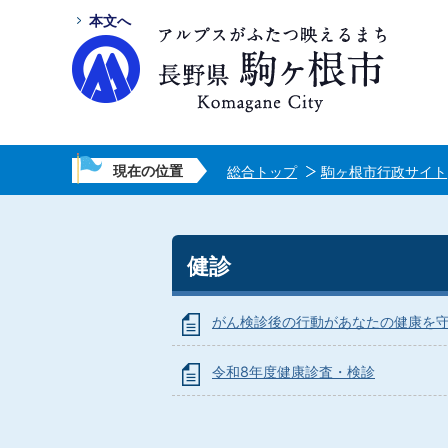
本文へ
現在の位置
総合トップ
駒ヶ根市行政サイト
健診
がん検診後の行動があなたの健康を
令和8年度健康診査・検診