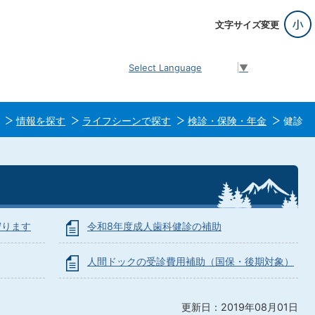
文字サイズ変更
Select Language
▼
情報を探す
ライフシーンで探す
検診・保険・年金
健診
守ります
令和8年度成人歯科健診の補助
人間ドックの受診費用補助（国保・後期対象）
更新日：2019年08月01日