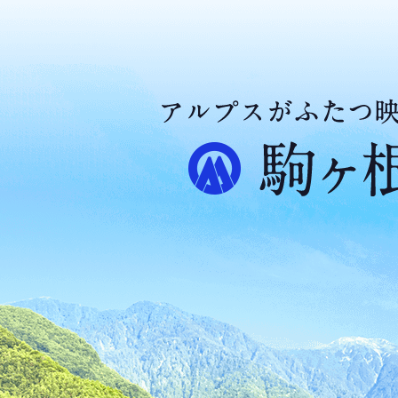
ア
ル
プ
ス
が
ふ
た
つ