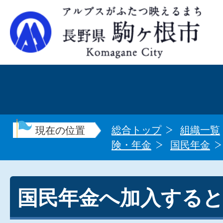
総合トップ
組織一覧
現在の位置
険・年金
国民年金
国民年金へ加入する