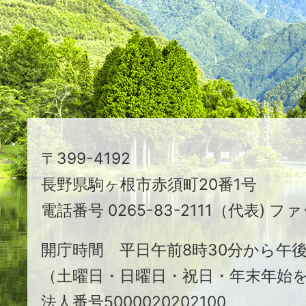
映
え
る
ま
ち
駒
〒399-4192
ヶ
長野県駒ヶ根市赤須町20番1号
根
電話番号 0265-83-2111（代表) ファ
市
開庁時間 平日午前8時30分から午後
（土曜日・日曜日・祝日・年末年始
法人番号5000020202100