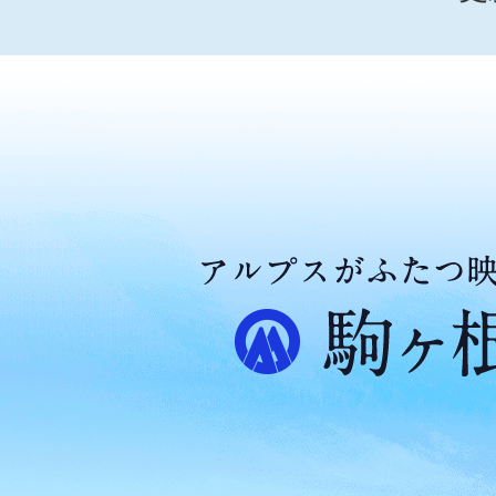
ア
ル
プ
ス
が