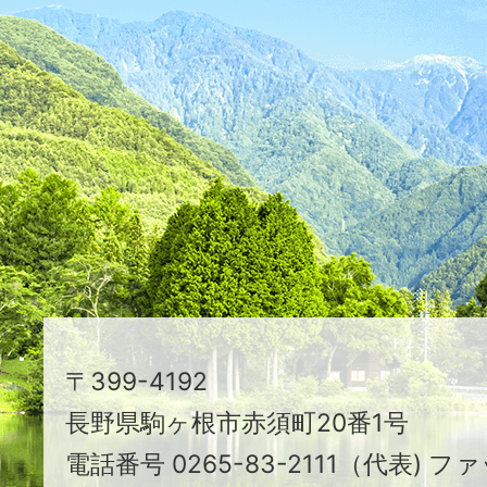
ふ
た
つ
映
え
る
ま
ち
駒
〒399-4192
ヶ
長野県駒ヶ根市赤須町20番1号
根
電話番号 0265-83-2111（代表) ファ
市