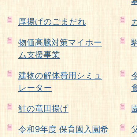
厚揚げのごまだれ
物価高騰対策マイホー
ム支援事業
建物の解体費用シミュ
レーター
鮭の竜田揚げ
令和9年度 保育園入園希