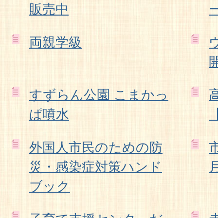
販売中
両親学級
すずらん公園 こまかっ
ぱ噴水
外国人市民のための防
災・感染症対策ハンド
ブック