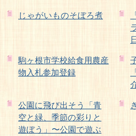
じゃがいものそぼろ煮
駒ヶ根市学校給食用農産
物入札参加登録
公園に飛び出そう「青
空と緑、季節の彩りと
遊ぼう」〜公園で遊ぶ