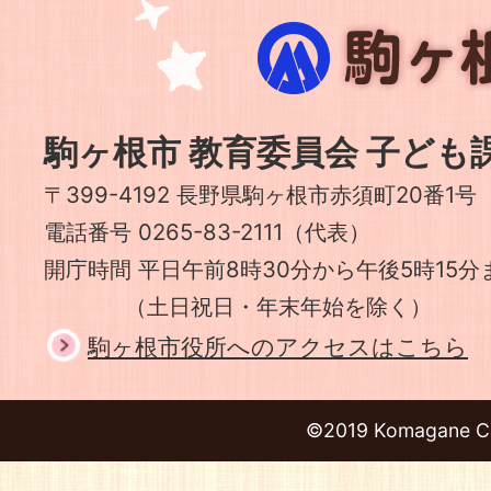
駒
ヶ
根
市
駒ヶ根市 教育委員会 子ども
〒399-4192 長野県駒ヶ根市赤須町20番1号
電話番号 0265-83-2111（代表）
開庁時間 平日午前8時30分から午後5時15分
（土日祝日・年末年始を除く）
駒ヶ根市役所へのアクセスはこちら
©2019 Komagane Ci