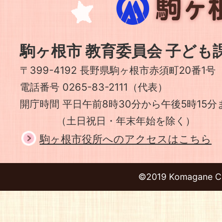
ヶ
根
市
駒ヶ根市 教育委員会 子ども
〒399-4192 長野県駒ヶ根市赤須町20番1号
電話番号 0265-83-2111（代表）
開庁時間 平日午前8時30分から午後5時15分
（土日祝日・年末年始を除く）
駒ヶ根市役所へのアクセスはこちら
©2019 Komagane Ci