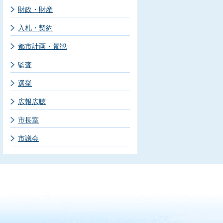
財政・財産
入札・契約
都市計画・景観
監査
選挙
広報広聴
市長室
市議会