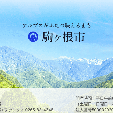
ア
ル
プ
ス
が
ふ
た
つ
映
え
る
ま
ち
駒
ヶ
根
開庁時間 平日午前8
市
号
（土曜日・日曜日・
表) ファックス 0265-83-4348
法人番号500002020