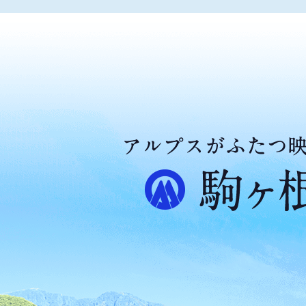
ア
ル
プ
ス
が
ふ