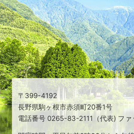
た
つ
映
え
る
ま
ち
駒
〒399-4192
ヶ
長野県駒ヶ根市赤須町20番1号
根
電話番号 0265-83-2111（代表) ファ
市