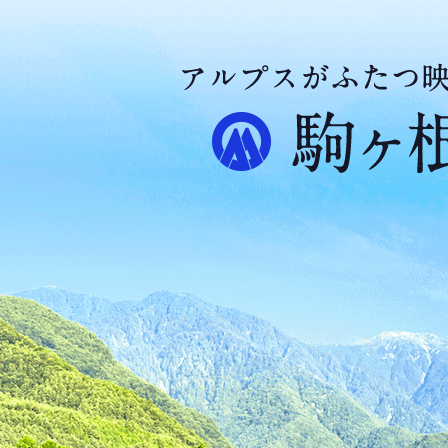
ア
ル
プ
ス
が
ふ
た
つ
映
え