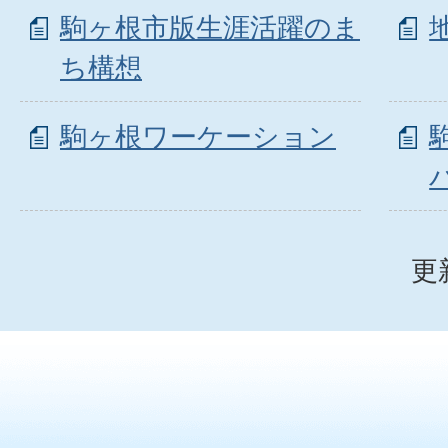
駒ヶ根市版生涯活躍のま
ち構想
駒ヶ根ワーケーション
更