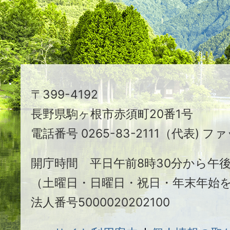
る
ま
ち
駒
〒399-4192
ヶ
長野県駒ヶ根市赤須町20番1号
根
電話番号 0265-83-2111（代表) ファ
市
開庁時間 平日午前8時30分から午後
（土曜日・日曜日・祝日・年末年始
法人番号5000020202100