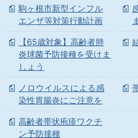
駒ヶ根市新型インフル
エンザ等対策行動計画
【65歳対象】高齢者肺
炎球菌予防接種を受けま
しょう
ノロウイルスによる感
染性胃腸炎にご注意を
高齢者帯状疱疹ワクチ
ン予防接種