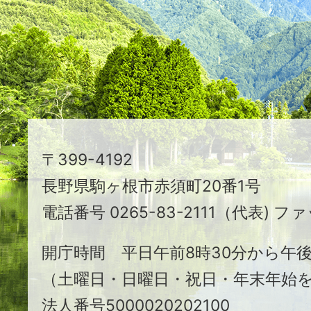
映
え
る
ま
ち
駒
〒399-4192
ヶ
長野県駒ヶ根市赤須町20番1号
根
電話番号 0265-83-2111（代表) ファ
市
開庁時間 平日午前8時30分から午後
（土曜日・日曜日・祝日・年末年始
法人番号5000020202100