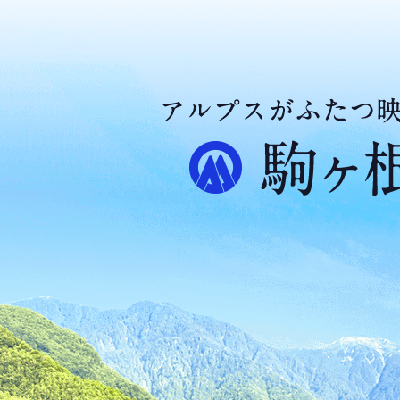
ア
ル
プ
ス
が
ふ
た
つ