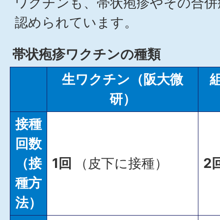
ワクチンも、帯状疱疹やその合併
認められています。
帯状疱疹ワクチンの種類
生ワクチン（阪大微
研）
接種
回数
（接
1回
（皮下に接種）
2
種方
法）