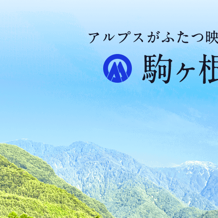
ア
ル
プ
ス
が
ふ
た
つ
映
え