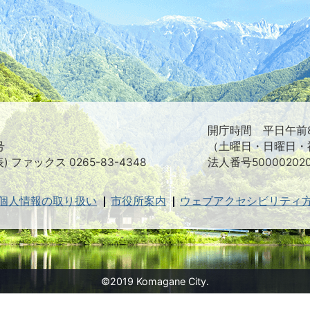
た
つ
映
え
る
ま
ち
駒
ヶ
根
開庁時間 平日午前8
市
号
（土曜日・日曜日・
表) ファックス 0265-83-4348
法人番号500002020
個人情報の取り扱い
市役所案内
ウェブアクセシビリティ
©2019 Komagane City.