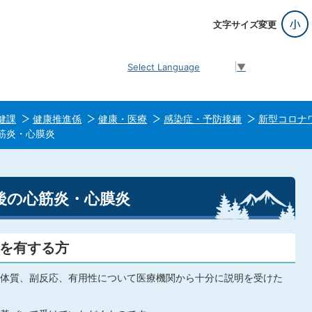
文字サイズ変更
Select Language
▼
健課
健康推進係
健康・医療
感染症・予防接種
新型コロナ
筋炎・心膜炎
後の心筋炎・心膜炎
を有する方
体質、副反応、有用性について医療機関から十分に説明を受けた