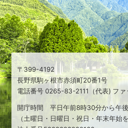
映
え
る
ま
ち
駒
〒399-4192
ヶ
長野県駒ヶ根市赤須町20番1号
根
電話番号 0265-83-2111（代表) ファ
市
開庁時間 平日午前8時30分から午後
（土曜日・日曜日・祝日・年末年始