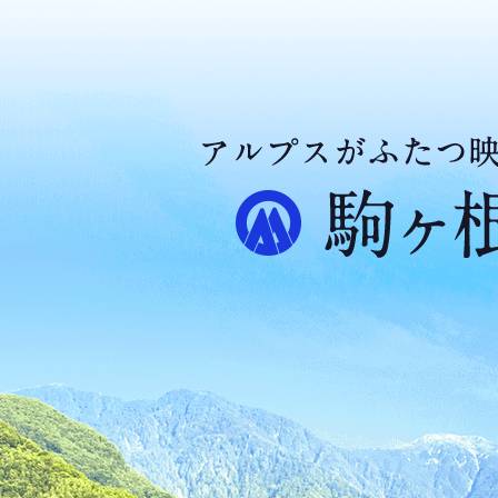
ア
ル
プ
ス
が
ふ
た
つ