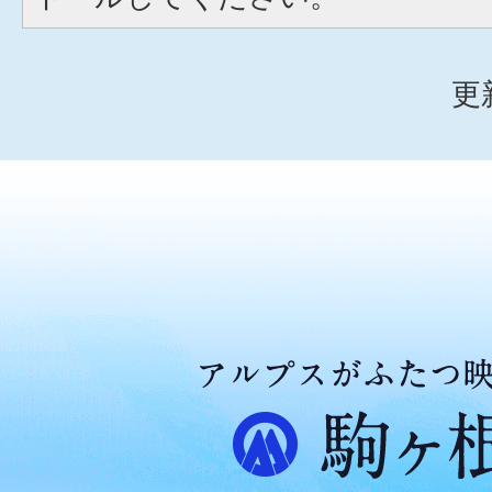
更
ア
ル
プ