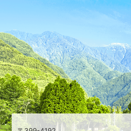
ス
が
ふ
た
つ
映
え
る
ま
ち
駒
〒399-4192