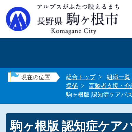
総合トップ
組織一覧
現在の位置
援係
高齢者支援・介
駒ヶ根版 認知症ケアパ
駒ヶ根版 認知症ケア