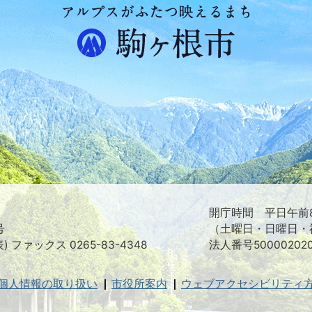
ア
ル
プ
ス
が
ふ
た
つ
映
え
る
ま
ち
駒
ヶ
根
開庁時間 平日午前8
市
号
（土曜日・日曜日・
表) ファックス 0265-83-4348
法人番号500002020
個人情報の取り扱い
市役所案内
ウェブアクセシビリティ