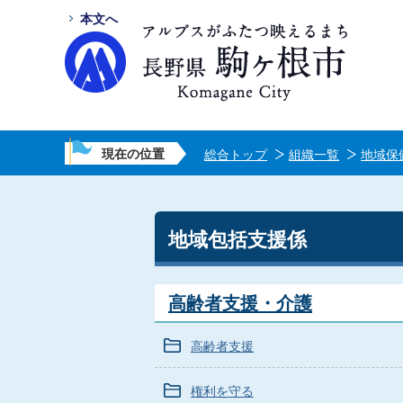
本文へ
現在の位置
総合トップ
組織一覧
地域保
地域包括支援係
高齢者支援・介護
高齢者支援
権利を守る