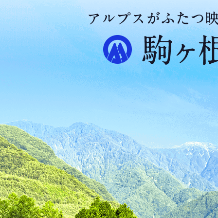
ア
ル
プ
ス
が
ふ
た
つ
映
え
る