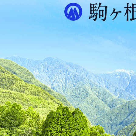
ル
プ
ス
が
ふ
た
つ
映
え
る
ま