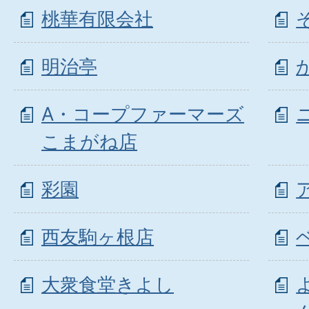
桃華有限会社
明治亭
A・コープファーマーズ
こまがね店
彩園
西友駒ヶ根店
大衆食堂きよし