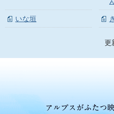
いな垣
更
ア