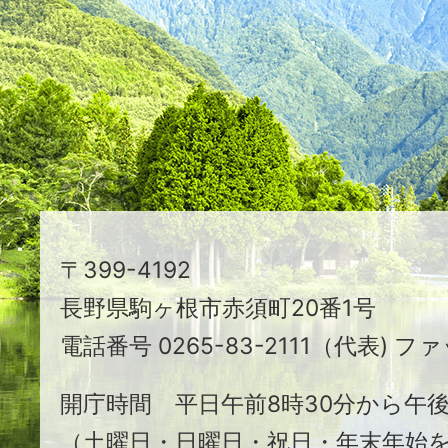
つ
映
え
る
ま
ち
駒
〒399-4192
ヶ
長野県駒ヶ根市赤須町20番1号
根
電話番号 0265-83-2111（代表) ファ
市
開庁時間 平日午前8時30分から午後
（土曜日・日曜日・祝日・年末年始