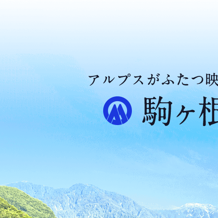
ア
ル
プ
ス
が
ふ
た