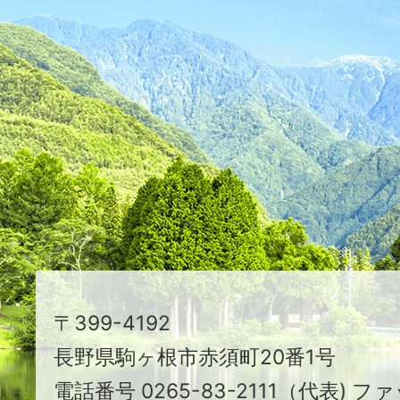
ふ
た
つ
映
え
る
ま
ち
駒
〒399-4192
ヶ
長野県駒ヶ根市赤須町20番1号
根
電話番号 0265-83-2111（代表) ファ