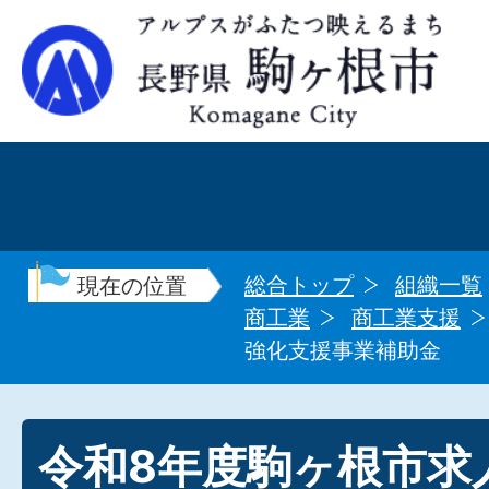
総合トップ
組織一覧
現在の位置
商工業
商工業支援
強化支援事業補助金
令和8年度駒ヶ根市求