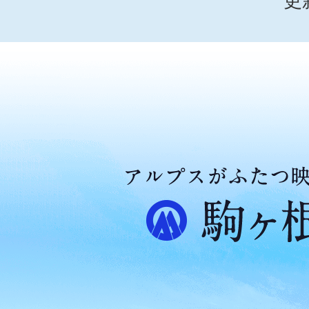
更
ア
ル
プ
ス
が