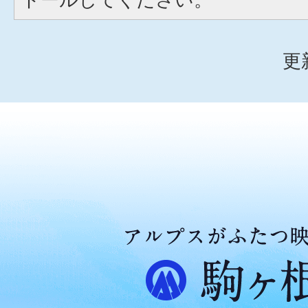
更
ア
ル
プ