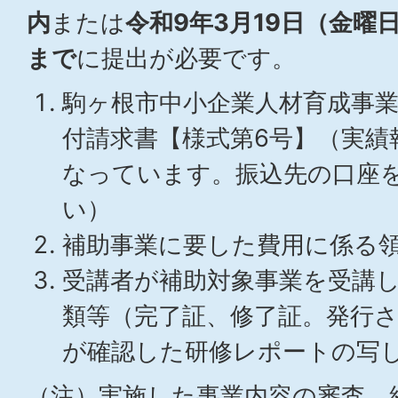
内
または
令和9年3月19日（金曜
まで
に提出が必要です。
駒ヶ根市中小企業人材育成事
付請求書【様式第6号】（実績
なっています。振込先の口座
い）
補助事業に要した費用に係る
受講者が補助対象事業を受講
類等（完了証、修了証。発行
が確認した研修レポートの写
（注）実施した事業内容の審査、