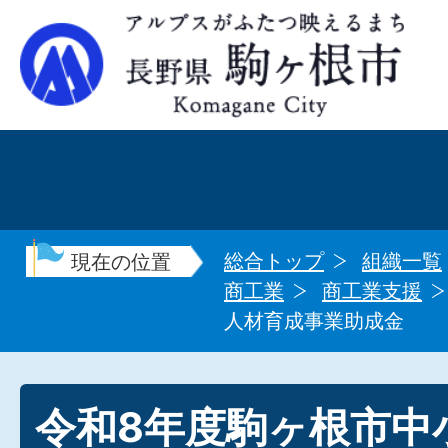
総合トップ
組織一覧
現在の位置
商工業
商工業支援
人材育成事業助成金
令和8年度駒ヶ根市中