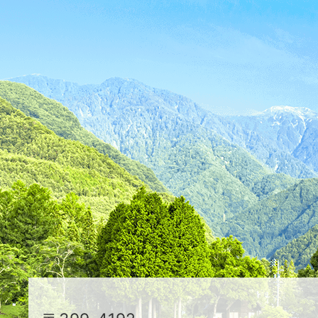
ス
が
ふ
た
つ
映
え
る
ま
ち
駒