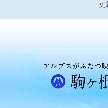
更
ア
ル
プ
ス
が