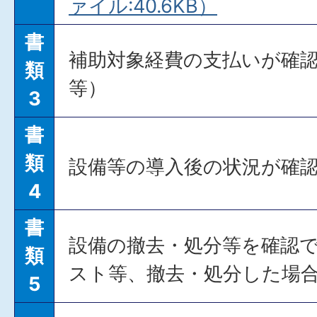
ァイル:40.6KB）
書
補助対象経費の支払いが確
類
等）
3
書
類
設備等の導入後の状況が確
4
書
設備の撤去・処分等を確認
類
スト等、撤去・処分した場
5