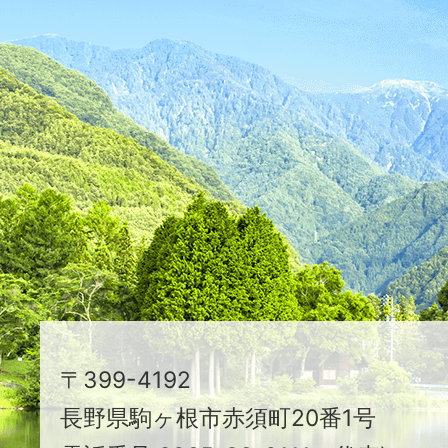
ふ
た
つ
映
え
る
ま
ち
駒
〒399-4192
ヶ
長野県駒ヶ根市赤須町20番1号
根