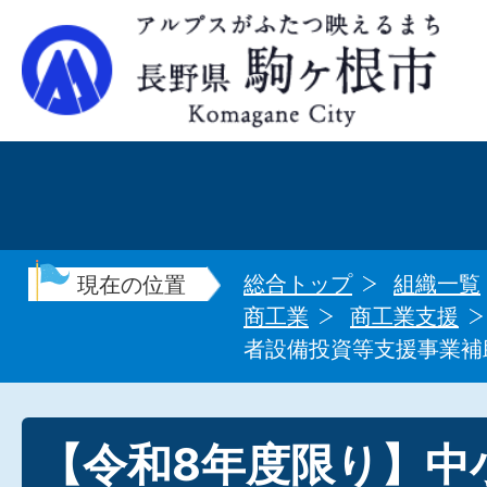
総合トップ
組織一覧
現在の位置
商工業
商工業支援
者設備投資等支援事業補
【令和8年度限り】中