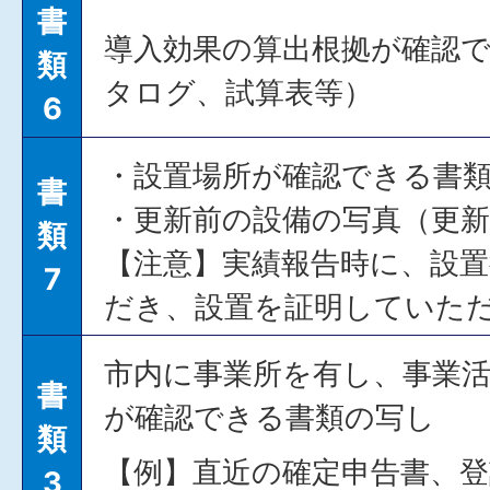
書
導入効果の算出根拠が確認
類
タログ、試算表等）
6
・設置場所が確認できる書
書
・更新前の設備の写真（更
類
【注意】実績報告時に、設
7
だき、設置を証明していた
市内に事業所を有し、事業
書
が確認できる書類の写し
類
【例】直近の確定申告書、登
3