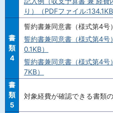
記入例（収支予算書 兼 経費
り）（PDFファイル:134.1K
誓約書兼同意書（様式第4号
書
誓約書兼同意書（様式第4号）
類
0.1KB）
4
誓約書兼同意書（様式第4号）（
7KB）
書
類
対象経費が確認できる書類
5