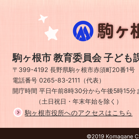
駒
ヶ
根
市
駒ヶ根市 教育委員会 子ども
〒399-4192 長野県駒ヶ根市赤須町20番1号
電話番号 0265-83-2111（代表）
開庁時間 平日午前8時30分から午後5時15分
（土日祝日・年末年始を除く）
駒ヶ根市役所へのアクセスはこちら
©2019 Komagane Ci