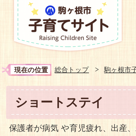
総合トップ
駒ヶ根市
現在の位置
ショートステイ
保護者が病気 や育児疲れ、出産