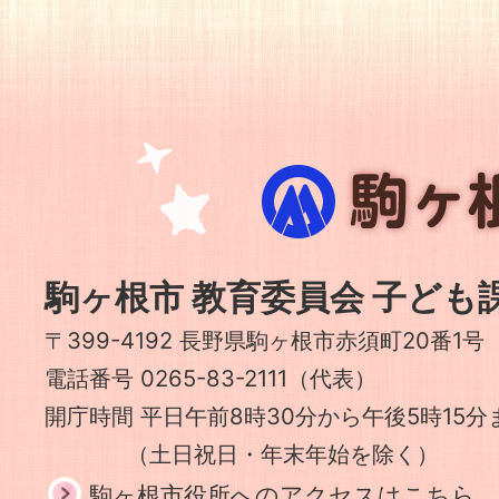
駒
ヶ
根
市
駒ヶ根市 教育委員会 子ども
〒399-4192 長野県駒ヶ根市赤須町20番1号
電話番号 0265-83-2111（代表）
開庁時間 平日午前8時30分から午後5時15分
（土日祝日・年末年始を除く）
駒ヶ根市役所へのアクセスはこちら