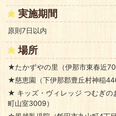
実施期間
原則7日以内
場所
★たかずやの里（伊那市東春近70
★慈恵園（下伊那郡豊丘村神稲446
★ キッズ・ヴィレッジ つむぎ
町山室3009）