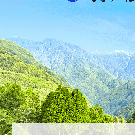
ス
が
ふ
た
つ
映
え
る
ま
ち
駒