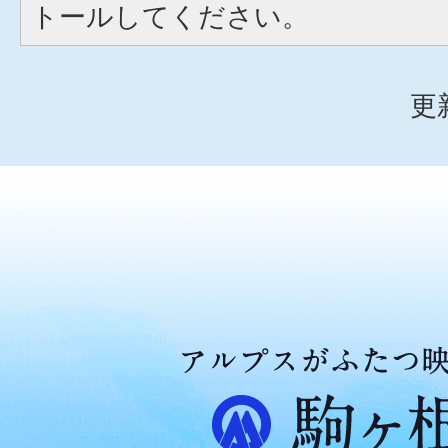
トールしてください。
更
ア
ル
プ