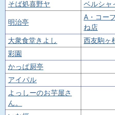
そば処喜野ヤ
ベルシャ
A・コー
明治亭
ね店
大衆食堂きよし
西友駒ヶ
彩園
かっぱ厨亭
アイパル
よっしーのお芋屋さ
ん。