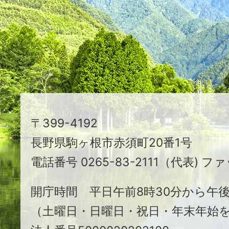
映
え
る
ま
ち
駒
〒399-4192
ヶ
長野県駒ヶ根市赤須町20番1号
根
電話番号 0265-83-2111（代表) ファ
市
開庁時間 平日午前8時30分から午後
（土曜日・日曜日・祝日・年末年始