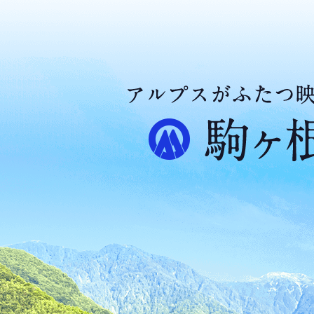
ア
ル
プ
ス
が
ふ
た
つ