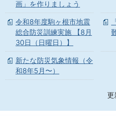
画」を作りましょう
令和8年度駒ヶ根市地震
総合防災訓練実施 【8月
30日（日曜日）】
新たな防災気象情報（令
和8年5月〜）
更