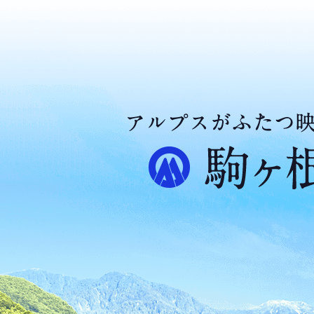
ア
ル
プ
ス
が
ふ
た