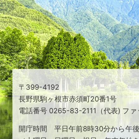
つ
映
え
る
ま
ち
駒
〒399-4192
ヶ
長野県駒ヶ根市赤須町20番1号
根
電話番号 0265-83-2111（代表) ファ
市
開庁時間 平日午前8時30分から午後