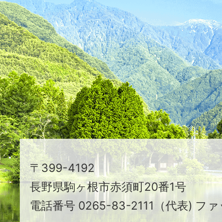
た
つ
映
え
る
ま
ち
駒
〒399-4192
ヶ
長野県駒ヶ根市赤須町20番1号
根
電話番号 0265-83-2111（代表) ファ
市