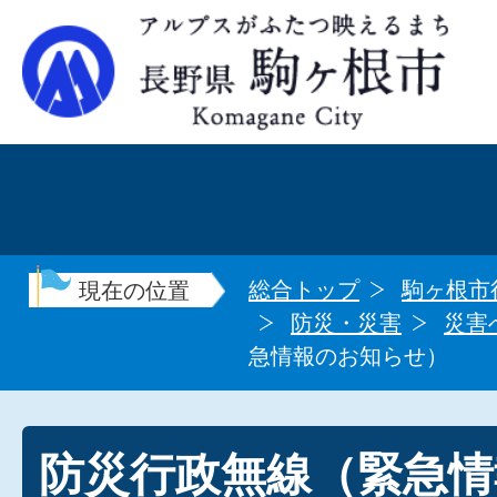
総合トップ
駒ヶ根市
現在の位置
防災・災害
災害
急情報のお知らせ）
防災行政無線（緊急情