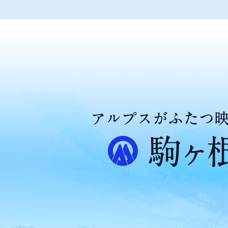
ア
ル
プ
ス
が
ふ