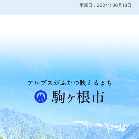
更新日：2024年06月18日
ア
ル
プ
ス
が
ふ
た
つ
映
え