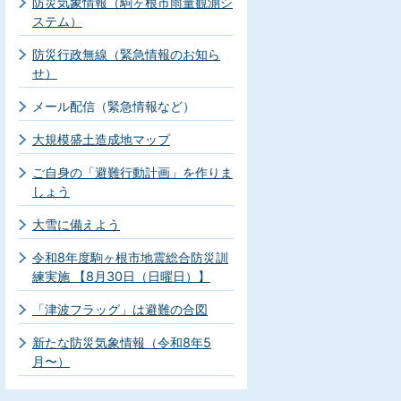
防災気象情報（駒ヶ根市雨量観測シ
ステム）
防災行政無線（緊急情報のお知ら
せ）
メール配信（緊急情報など）
大規模盛土造成地マップ
ご自身の「避難行動計画」を作りま
しょう
大雪に備えよう
令和8年度駒ヶ根市地震総合防災訓
練実施 【8月30日（日曜日）】
「津波フラッグ」は避難の合図
新たな防災気象情報（令和8年5
月〜）