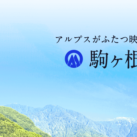
ア
ル
プ
ス
が
ふ
た
つ