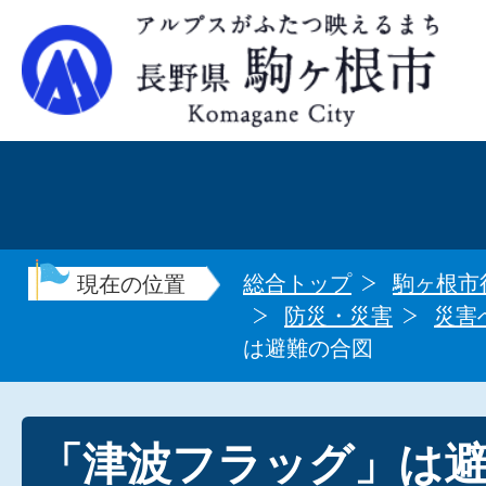
総合トップ
駒ヶ根市
現在の位置
防災・災害
災害
は避難の合図
「津波フラッグ」は