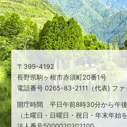
映
え
る
ま
ち
駒
〒399-4192
ヶ
長野県駒ヶ根市赤須町20番1号
根
電話番号 0265-83-2111（代表) ファ
市
開庁時間 平日午前8時30分から午後
（土曜日・日曜日・祝日・年末年始
法人番号5000020202100