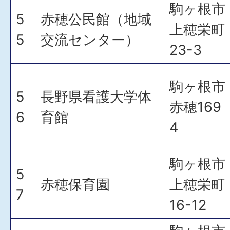
駒ヶ根市
5
赤穂公民館（地域
上穂栄町
5
交流センター）
23-3
駒ヶ根市
5
長野県看護大学体
赤穂169
6
育館
4
駒ヶ根市
5
赤穂保育園
上穂栄町
7
16-12