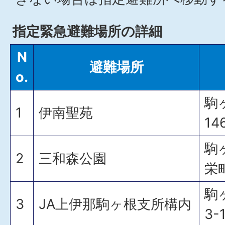
指定緊急避難場所の詳細
N
避難場所
o.
駒
1
伊南聖苑
14
駒
2
三和森公園
栄町
駒
3
JA上伊那駒ヶ根支所構内
3-