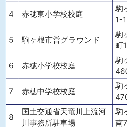
駒
4
赤穂東小学校校庭
1-1
駒
5
駒ヶ根市営グラウンド
町1
駒
6
赤穂小学校校庭
46
駒
7
赤穂中学校校庭
47
国土交通省天竜川上流河
駒
8
川事務所駐車場
南7