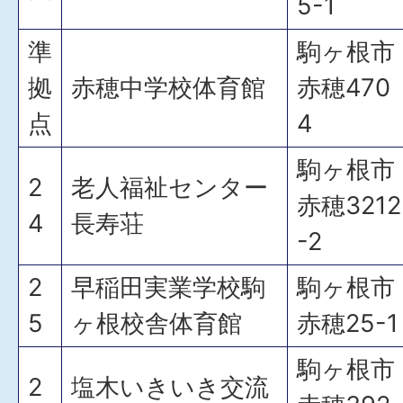
5-1
準
駒ヶ根市
拠
赤穂中学校体育館
赤穂470
点
4
駒ヶ根市
2
老人福祉センター
赤穂3212
4
長寿荘
-2
2
早稲田実業学校駒
駒ヶ根市
5
ヶ根校舎体育館
赤穂25-1
駒ヶ根市
2
塩木いきいき交流