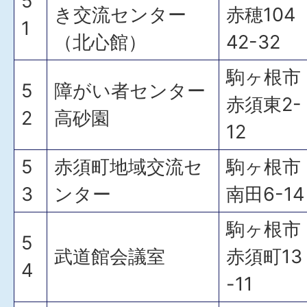
5
き交流センター
赤穂104
1
（北心館）
42-32
駒ヶ根市
5
障がい者センター
赤須東2-
2
高砂園
12
5
赤須町地域交流セ
駒ヶ根市
3
ンター
南田6-14
駒ヶ根市
5
武道館会議室
赤須町13
4
-11