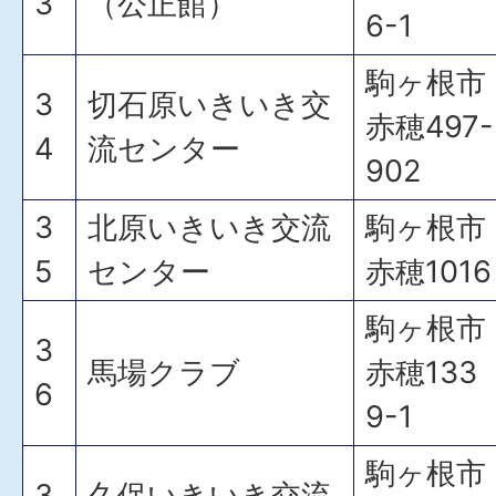
3
（公正館）
6-1
駒ヶ根市
3
切石原いきいき交
赤穂497-
4
流センター
902
3
北原いきいき交流
駒ヶ根市
5
センター
赤穂1016
駒ヶ根市
3
馬場クラブ
赤穂133
6
9-1
駒ヶ根市
3
久保いきいき交流