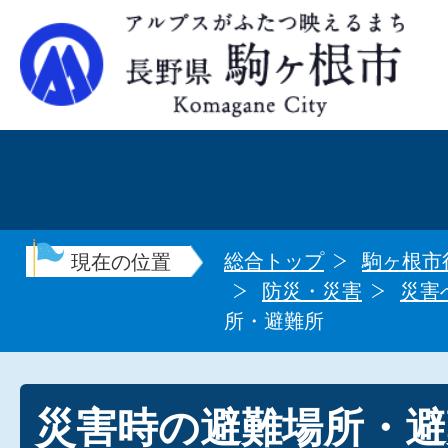
総合トップ
駒ヶ根市
現在の位置
防災・災害
災害
所・避難所
災害時の避難場所・避