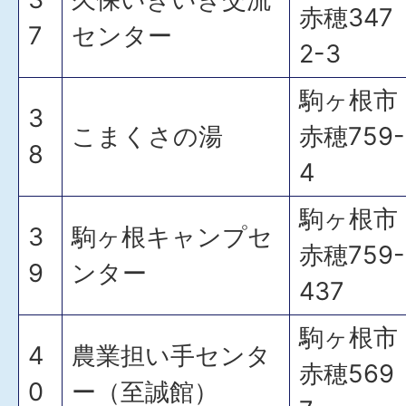
赤穂347
7
センター
2-3
駒ヶ根市
3
こまくさの湯
赤穂759-
8
4
駒ヶ根市
3
駒ヶ根キャンプセ
赤穂759-
9
ンター
437
駒ヶ根市
4
農業担い手センタ
赤穂569
0
ー（至誠館）