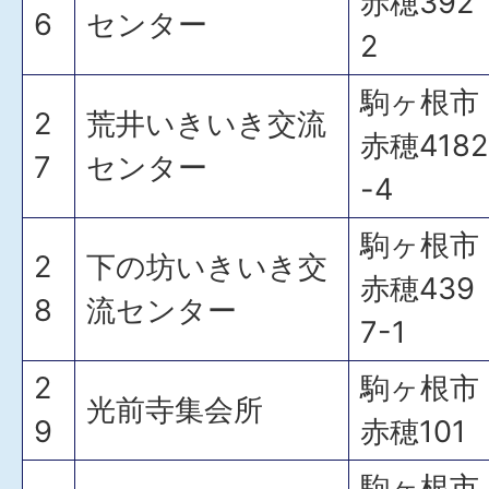
赤穂392
6
センター
2
駒ヶ根市
2
荒井いきいき交流
赤穂4182
7
センター
-4
駒ヶ根市
2
下の坊いきいき交
赤穂439
8
流センター
7-1
2
駒ヶ根市
光前寺集会所
9
赤穂101
駒ヶ根市