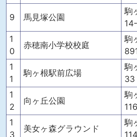
駒
9
馬見塚公園
14
1
駒
赤穂南小学校校庭
0
89
1
駒
駒ヶ根駅前広場
1
33
1
駒
向ヶ丘公園
2
11
1
駒
美女ヶ森グラウンド
3
11