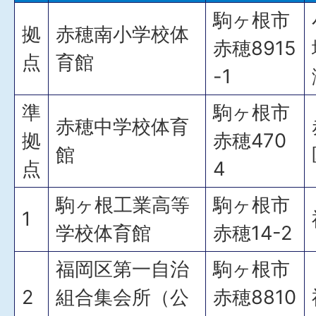
駒ヶ根市
拠
赤穂南小学校体
赤穂8915
点
育館
-1
準
駒ヶ根市
赤穂中学校体育
拠
赤穂470
館
点
4
駒ヶ根工業高等
駒ヶ根市
1
学校体育館
赤穂14-2
福岡区第一自治
駒ヶ根市
2
組合集会所（公
赤穂8810