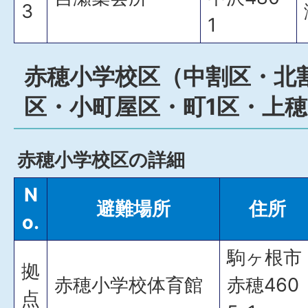
3
1
赤穂小学校区（中割区・北割
区・小町屋区・町1区・上
赤穂小学校区の詳細
N
避難場所
住所
o.
駒ヶ根市
拠
赤穂小学校体育館
赤穂460
点