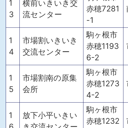
1
横前いきいき交
赤穂7281
3
流センター
-1
駒ヶ根市
1
市場割いきいき
赤穂1193
4
交流センター
6-2
駒ヶ根市
1
市場割南の原集
赤穂1273
5
会所
4-2
駒ヶ根市
1
放下小平いきい
赤穂1232
6
き交流センター