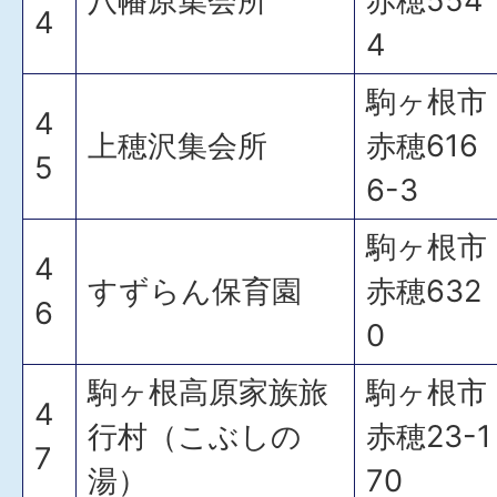
八幡原集会所
赤穂554
4
4
駒ヶ根市
4
上穂沢集会所
赤穂616
5
6-3
駒ヶ根市
4
すずらん保育園
赤穂632
6
0
駒ヶ根高原家族旅
駒ヶ根市
4
行村（こぶしの
赤穂23-1
7
湯）
70