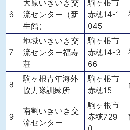
大原いきいき交
駒ヶ根市
6
流センター（新
赤穂14-1
生館）
045
地域いきいき交
駒ヶ根市
7
流センター福寿
赤穂14-3
荘
66
駒ヶ根青年海外
駒ヶ根市
8
協力隊訓練所
赤穂15
駒ヶ根市
南割いきいき交
9
赤穂729
流センター
0