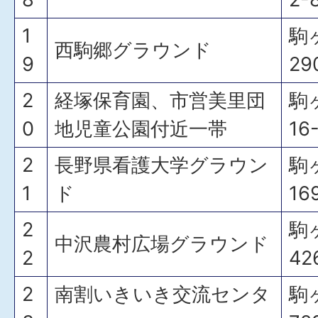
1
駒
西駒郷グラウンド
9
29
2
経塚保育園、市営美里団
駒
0
地児童公園付近一帯
16
2
長野県看護大学グラウン
駒
1
ド
16
2
駒
中沢農村広場グラウンド
2
42
2
南割いきいき交流センタ
駒