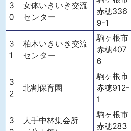
3
女体いきいき交流
赤穂336
0
センター
9-1
駒ヶ根市
3
柏木いきいき交流
赤穂407
1
センター
6
駒ヶ根市
3
北割保育園
赤穂912-
2
1
駒ヶ根市
3
大手中林集会所
赤穂283