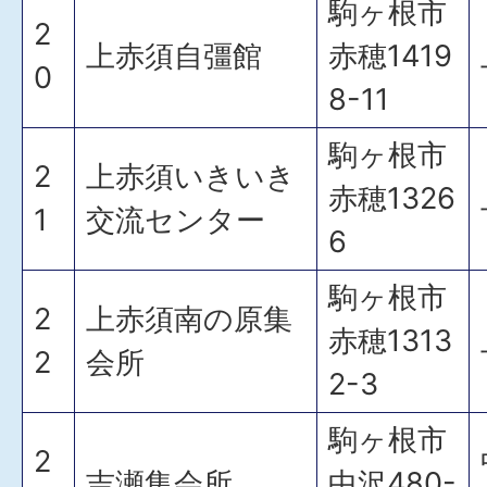
駒ヶ根市
2
上赤須自彊館
赤穂1419
0
8-11
駒ヶ根市
2
上赤須いきいき
赤穂1326
1
交流センター
6
駒ヶ根市
2
上赤須南の原集
赤穂1313
2
会所
2-3
駒ヶ根市
2
吉瀬集会所
中沢480-