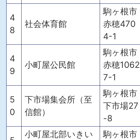
駒ヶ根市
4
社会体育館
赤穂470
8
4-1
駒ヶ根市
4
小町屋公民館
赤穂1062
9
7-1
駒ヶ根市
5
下市場集会所（至
下市場27
0
信館）
-8
小町屋北部いきい
駒ヶ根市