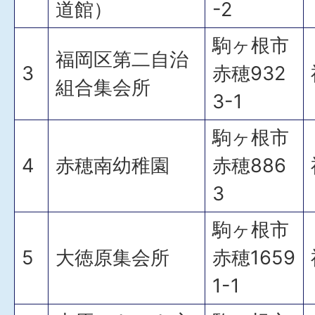
道館）
-2
駒ヶ根市
福岡区第二自治
3
赤穂932
組合集会所
3-1
駒ヶ根市
4
赤穂南幼稚園
赤穂886
3
駒ヶ根市
5
大徳原集会所
赤穂1659
1-1