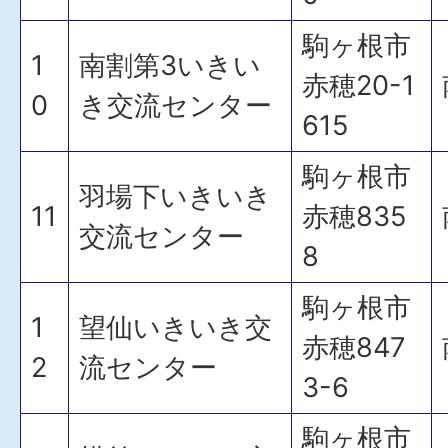
駒ヶ根市
1
南割第3いきい
赤穂20-1
0
き交流センター
615
駒ヶ根市
羽場下いきいき
11
赤穂835
交流センター
8
駒ヶ根市
1
望仙いきいき交
赤穂847
2
流センター
3-6
駒ヶ根市