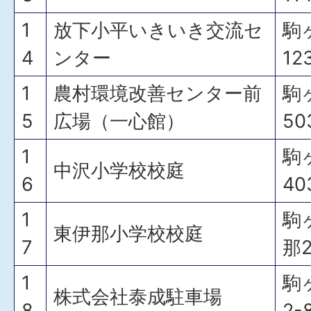
1
放下小平いきいき交流セ
駒
4
ンター
12
1
農村環境改善センター前
駒
5
広場（一心館）
50
1
駒
中沢小学校校庭
6
40
1
駒
東伊那小学校校庭
7
那2
1
駒
株式会社泰成駐車場
8
2-