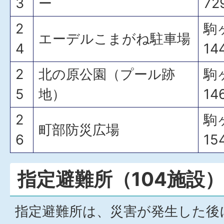
3
ー
72
2
駒
エーデルこまがね駐車場
4
14
2
北の原公園（プール跡
駒
5
地）
14
2
駒
町部防災広場
6
15
指定避難所（104施設）
指定避難所は、災害が発生した後