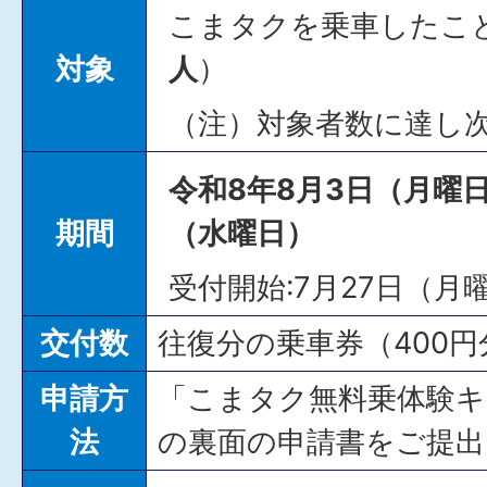
こまタクを乗車したこ
対象
人
）
（注）対象者数に達し
令和8年8月3日（月曜日
期間
（水曜日）
受付開始:7月27日（月
交付数
往復分の乗車券（400円
申請方
「こまタク無料乗体験
法
の裏面の申請書をご提出