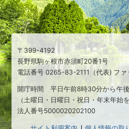
る
ま
ち
駒
〒399-4192
ヶ
長野県駒ヶ根市赤須町20番1号
根
電話番号 0265-83-2111（代表) ファ
市
開庁時間 平日午前8時30分から午後
（土曜日・日曜日・祝日・年末年始
法人番号5000020202100
サイト利用案内
個人情報の取