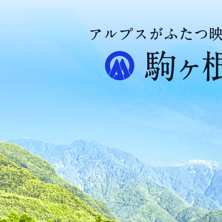
ア
ル
プ
ス
が
ふ
た
つ
映
え