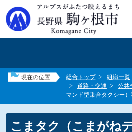
総合トップ
組織一覧
現在の位置
道路・交通
公共
マンド型乗合タクシー）
こまタク（こまがね