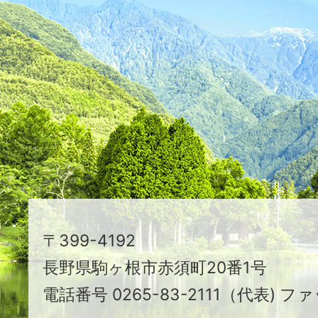
た
つ
映
え
る
ま
ち
駒
〒399-4192
ヶ
長野県駒ヶ根市赤須町20番1号
根
電話番号 0265-83-2111（代表) ファ
市