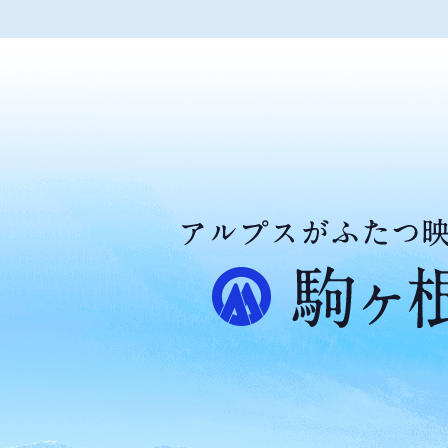
ア
ル
プ
ス
が
ふ