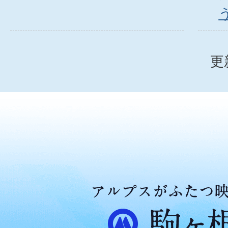
更
ア
ル