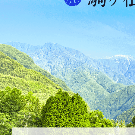
プ
ス
が
ふ
た
つ
映
え
る
ま
ち