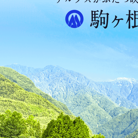
ア
ル
プ
ス
が
ふ
た
つ
映
え
る
ま