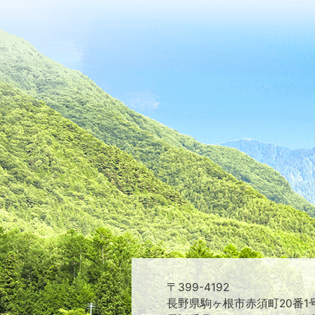
〒399-4192
長野県駒ヶ根市赤須町20番1