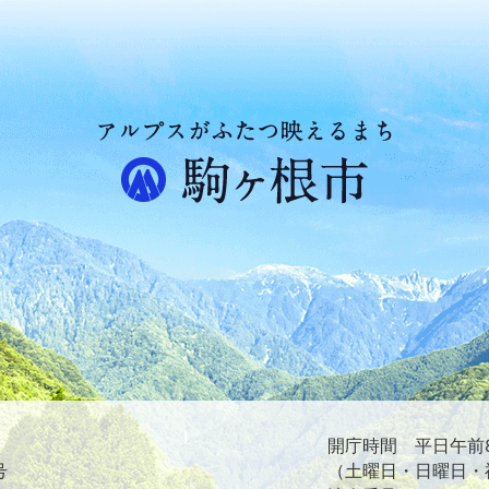
ア
ル
プ
ス
が
ふ
た
つ
映
え
る
ま
ち
駒
ヶ
根
開庁時間 平日午前8
市
号
（土曜日・日曜日・