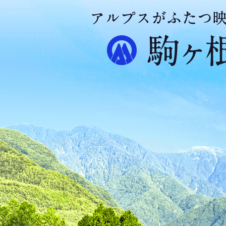
ア
ル
プ
ス
が
ふ
た
つ
映
え
る