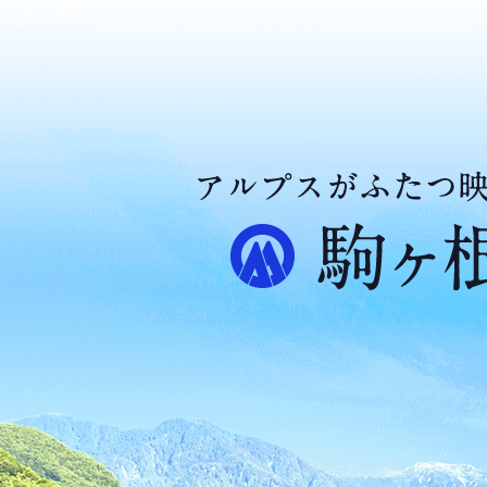
ア
ル
プ
ス
が
ふ
た