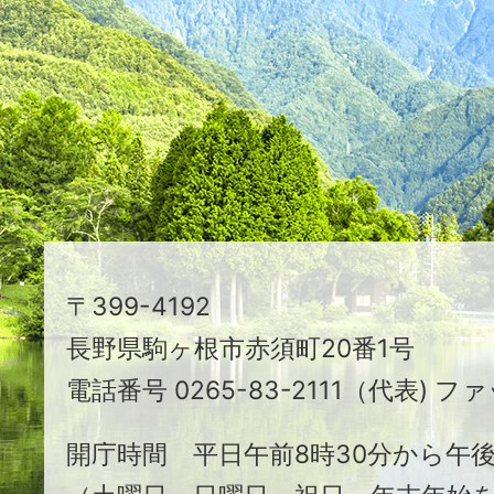
つ
映
え
る
ま
ち
駒
〒399-4192
ヶ
長野県駒ヶ根市赤須町20番1号
根
電話番号 0265-83-2111（代表) ファ
市
開庁時間 平日午前8時30分から午後