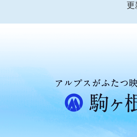
更
ア
ル
プ
ス
が