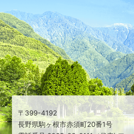
ふ
た
つ
映
え
る
ま
ち
駒
〒399-4192
ヶ
長野県駒ヶ根市赤須町20番1号
根