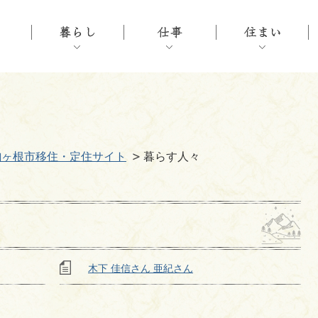
駒ヶ根市移住・定住サイト
暮らす人々
木下 佳信さん 亜紀さん