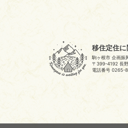
駒
移住定住に
ヶ
根
駒ヶ根市 企画振
市
〒399-4192
移
電話番号 0265-8
住
定
住
サ
イ
ト