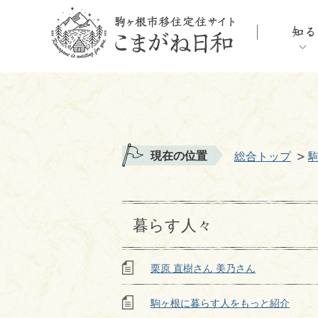
現在の位置
総合トップ
暮らす人々
栗原 直樹さん 美乃さん
駒ヶ根に暮らす人をもっと紹介