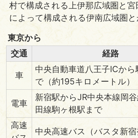
村で構成される上伊那広域圏と宮
によって構成される伊南広域圏と
東京から
交通
経路
中央自動車道八王子ICから
車
で（約195キロメートル）
新宿駅からJR中央本線岡谷
電車
田線駒ヶ根駅まで
高速
中央高速バス（バスタ新宿
バス