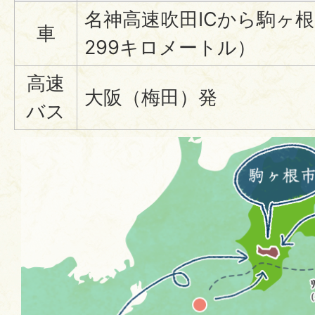
名神高速吹田ICから駒ヶ根
車
299キロメートル）
高速
大阪（梅田）発
バス