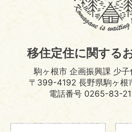
移
住
定
住
移住定住に関する
サ
イ
駒ヶ根市 企画振興課 少
ト
〒399-4192 長野県駒ヶ
電話番号 0265-83-2