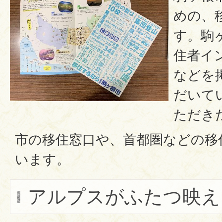
めの、
す。駒
住者イ
などを
だいて
ただき
市の移住窓口や、首都圏などの移
います。
アルプスがふたつ映え