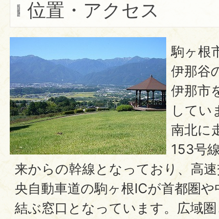
位置・アクセス
駒ヶ根
伊那谷
伊那市
してい
南北に
153
来からの幹線となっており、高速
央自動車道の駒ヶ根ICが首都圏
結ぶ窓口となっています。広域圏