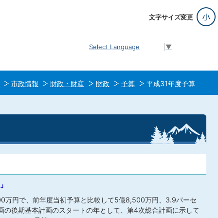
文字サイズ変更
Select Language
▼
市政情報
財政・財産
財政
予算
平成31年度予算
」
00万円で、前年度当初予算と比較して5億8,500万円、3.9パーセ
画の後期基本計画のスタートの年として、第4次総合計画に示して