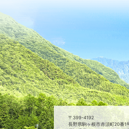
〒399-4192
長野県駒ヶ根市赤須町20番1