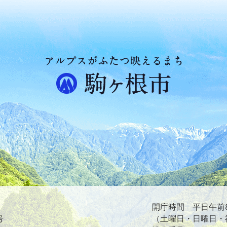
ア
ル
プ
ス
が
ふ
た
つ
映
え
る
ま
ち
駒
ヶ
根
開庁時間 平日午前8
市
号
（土曜日・日曜日・