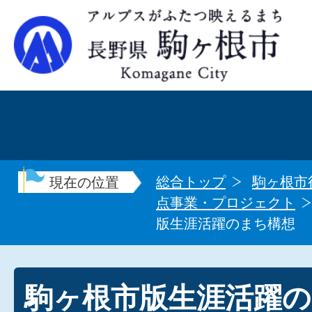
総合トップ
駒ヶ根市
現在の位置
点事業・プロジェクト
版生涯活躍のまち構想
駒ヶ根市版生涯活躍