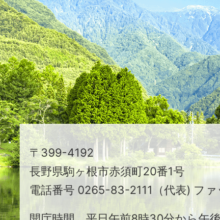
た
つ
映
え
る
ま
ち
駒
〒399-4192
ヶ
長野県駒ヶ根市赤須町20番1号
根
電話番号 0265-83-2111（代表) ファ
市
開庁時間 平日午前8時30分から午後