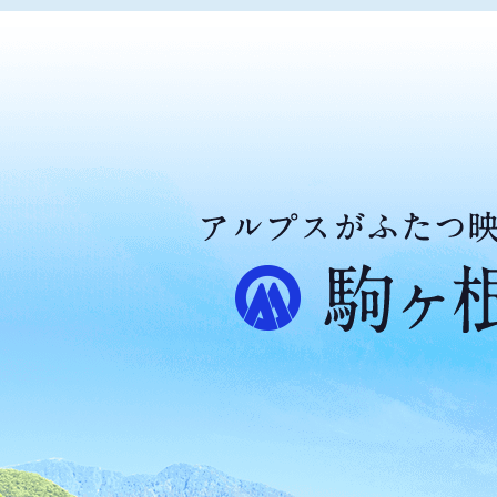
ア
ル
プ
ス
が
ふ