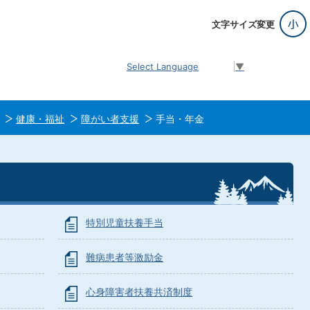
文字サイズ変更
Select Language
▼
健康・福祉
障がい者支援
手当・年金
特別児童扶養手当
難病患者等激励金
心身障害者扶養共済制度