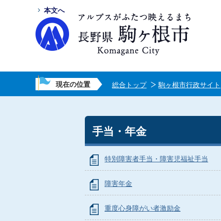
本文へ
現在の位置
総合トップ
駒ヶ根市行政サイト
手当・年金
特別障害者手当・障害児福祉手当
障害年金
重度心身障がい者激励金