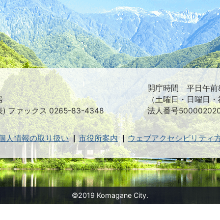
た
つ
映
え
る
ま
ち
駒
ヶ
根
開庁時間 平日午前8
市
号
（土曜日・日曜日・
表) ファックス 0265-83-4348
法人番号500002020
個人情報の取り扱い
市役所案内
ウェブアクセシビリティ
©2019 Komagane City.