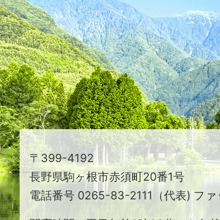
た
つ
映
え
る
ま
ち
駒
〒399-4192
ヶ
長野県駒ヶ根市赤須町20番1号
根
電話番号 0265-83-2111（代表) ファ
市