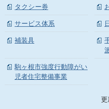
タクシー券
サービス体系
補装具
駒ヶ根市強度行動障がい
児者住宅整備事業
更