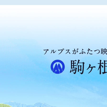
ア
ル
プ
ス
が
ふ