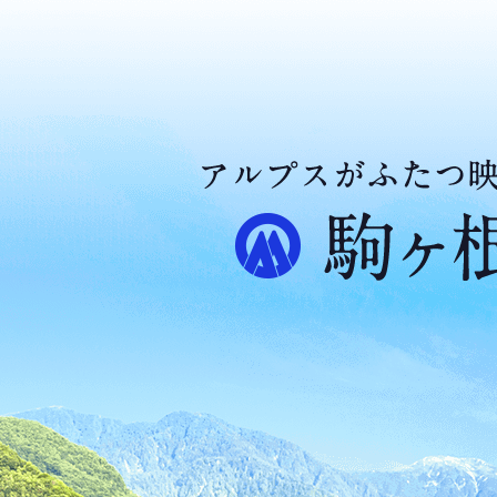
ア
ル
プ
ス
が
ふ
た
つ