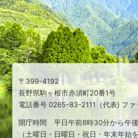
映
え
る
ま
ち
駒
〒399-4192
ヶ
長野県駒ヶ根市赤須町20番1号
根
電話番号 0265-83-2111（代表) ファ
市
開庁時間 平日午前8時30分から午後
（土曜日・日曜日・祝日・年末年始